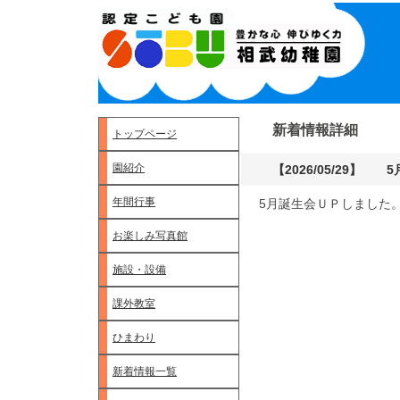
新着情報詳細
トップページ
園紹介
【2026/05/29】
年間行事
5月誕生会ＵＰしました
お楽しみ写真館
施設・設備
課外教室
ひまわり
新着情報一覧